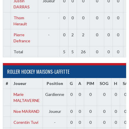
Justin
Joueur
0
0
0
0
0
0
DARRAS
Thom
-
0
0
0
0
0
0
Herault
Pierre
-
0
2
2
0
0
0
Defrance
Total
5
5
26
0
0
0
ROLLER HOCKEY MAISONS-LAFFITTE
#
Joueur
Position
G
A
PIM
SOG
H
SA
Marie
Gardienne
0
0
0
0
0
0
MALTAVERNE
Noe MARAND
Joueur
0
0
0
0
0
0
Corentin Tuvi
-
0
0
0
0
0
0