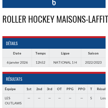
6
ROLLER HOCKEY MAISONS-LAFFI
DÉTAILS
Date
Temps
Ligue
Saison
6 janvier 2026
12h52
NATIONAL 1 H
2022/2023
RÉSULTATS
Équipe
1st
2nd
3rd
OT
PPG
PPO
T
Résult
LES
—
—
—
—
—
—
5
Loss
OUTLAWS