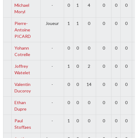
Michael
-
0
1
4
0
0
0
Moryl
Pierre-
Joueur
1
1
0
0
0
0
Antoine
PICARD
Yohann
-
0
0
0
0
0
0
Cotrelle
Joffrey
-
1
0
2
0
0
0
Watelet
Valentin
-
0
0
14
0
0
0
Ducoroy
Ethan
-
0
0
0
0
0
0
Dupre
Paul
-
1
0
0
0
0
0
Stoffaes