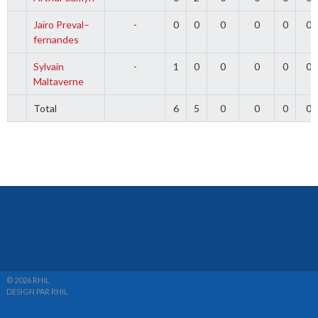
Jaïro Preval–
-
0
0
0
0
0
0
fernandes
Sylvain
-
1
0
0
0
0
0
Maltaverne
Total
6
5
0
0
0
0
© 2026 RHIL
DESIGN PAR RHIL