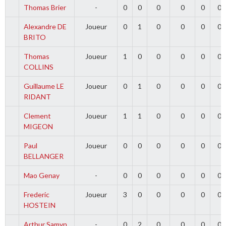
Thomas Brier
-
0
0
0
0
0
0
Alexandre DE
Joueur
0
1
0
0
0
0
BRITO
Thomas
Joueur
1
0
0
0
0
0
COLLINS
Guillaume LE
Joueur
0
1
0
0
0
0
RIDANT
Clement
Joueur
1
1
0
0
0
0
MIGEON
Paul
Joueur
0
0
0
0
0
0
BELLANGER
Mao Genay
-
0
0
0
0
0
0
Frederic
Joueur
3
0
0
0
0
0
HOSTEIN
Arthur Samyn
-
0
2
0
0
0
0