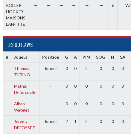
ROLLER
—
—
—
—
—
—
6
Win
HOCKEY
MAISONS-
LAFFITTE
LES OUTLAWS
#
Joueur
Position
G
A
PIM
SOG
H
SA
Thomas
Joueur
0
0
2
0
0
0
TIERNO
Mathis
-
0
0
0
0
0
0
Deforceville
Alban
-
0
0
0
0
0
0
Watelet
Jeremy
Joueur
2
1
2
0
0
0
DEFOSSEZ