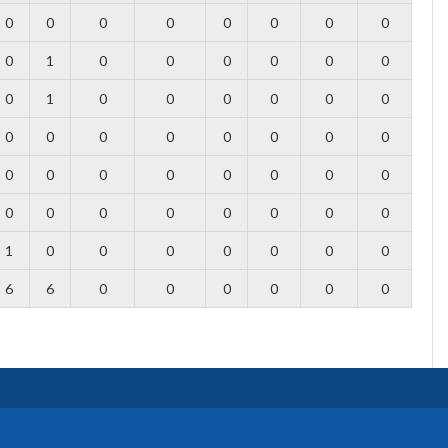
0
0
0
0
0
0
0
0
0
1
0
0
0
0
0
0
0
1
0
0
0
0
0
0
0
0
0
0
0
0
0
0
0
0
0
0
0
0
0
0
0
0
0
0
0
0
0
0
1
0
0
0
0
0
0
0
6
6
0
0
0
0
0
0