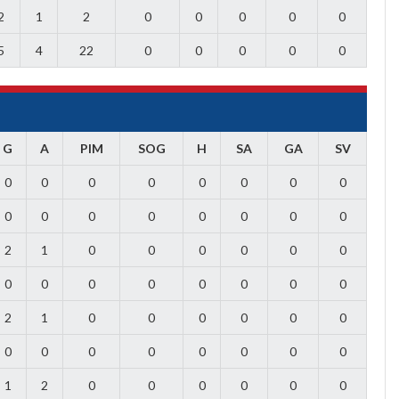
2
1
2
0
0
0
0
0
5
4
22
0
0
0
0
0
G
A
PIM
SOG
H
SA
GA
SV
0
0
0
0
0
0
0
0
0
0
0
0
0
0
0
0
2
1
0
0
0
0
0
0
0
0
0
0
0
0
0
0
2
1
0
0
0
0
0
0
0
0
0
0
0
0
0
0
1
2
0
0
0
0
0
0