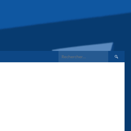
Rechercher 