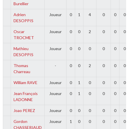
Burellier
Adrien
Joueur
0
1
4
0
0
0
DESOPPIS
Oscar
Joueur
0
0
2
0
0
0
TROCMET
Mathieu
Joueur
0
0
0
0
0
0
DESOPPIS
Thomas
-
0
0
2
0
0
0
Charreau
William RAVE
Joueur
0
1
0
0
0
0
Jean François
Joueur
0
1
0
0
0
0
LADONNE
Joao PEREZ
Joueur
0
0
0
0
0
0
Gordon
Joueur
1
0
0
0
0
0
CHASSERIAUD