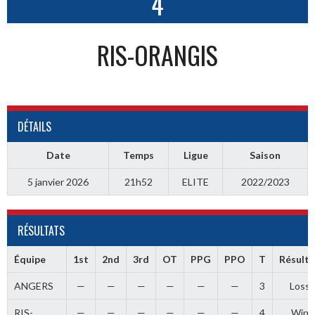
4
RIS-ORANGIS
DÉTAILS
Date
Temps
Ligue
Saison
5 janvier 2026
21h52
ELITE
2022/2023
RÉSULTATS
Équipe
1st
2nd
3rd
OT
PPG
PPO
T
Résulta
ANGERS
—
—
—
—
—
—
3
Loss
RIS-
—
—
—
—
—
—
4
Win