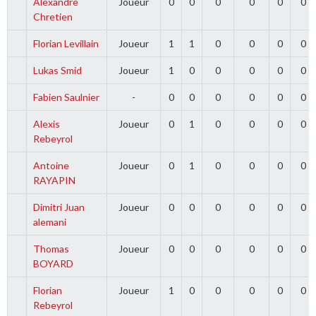
Alexandre
Joueur
0
0
0
0
0
0
Chretien
Florian Levillain
Joueur
1
1
0
0
0
0
Lukas Smid
Joueur
1
0
0
0
0
0
Fabien Saulnier
-
0
0
0
0
0
0
Alexis
Joueur
0
1
0
0
0
0
Rebeyrol
Antoine
Joueur
0
1
0
0
0
0
RAYAPIN
Dimitri Juan
Joueur
0
0
0
0
0
0
alemani
Thomas
Joueur
0
0
0
0
0
0
BOYARD
Florian
Joueur
1
0
0
0
0
0
Rebeyrol