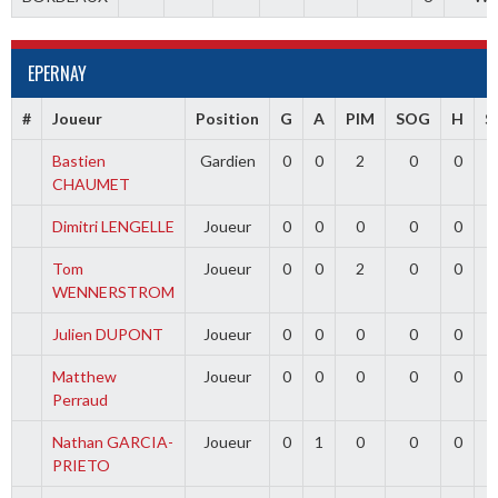
EPERNAY
#
Joueur
Position
G
A
PIM
SOG
H
S
Bastien
Gardien
0
0
2
0
0
CHAUMET
Dimitri LENGELLE
Joueur
0
0
0
0
0
Tom
Joueur
0
0
2
0
0
WENNERSTROM
Julien DUPONT
Joueur
0
0
0
0
0
Matthew
Joueur
0
0
0
0
0
Perraud
Nathan GARCIA-
Joueur
0
1
0
0
0
PRIETO