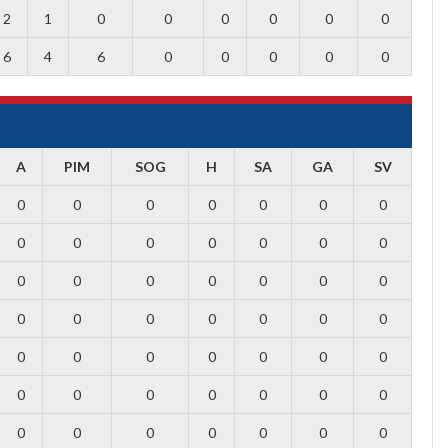
2
1
0
0
0
0
0
0
6
4
6
0
0
0
0
0
A
PIM
SOG
H
SA
GA
SV
0
0
0
0
0
0
0
0
0
0
0
0
0
0
0
0
0
0
0
0
0
0
0
0
0
0
0
0
0
0
0
0
0
0
0
0
0
0
0
0
0
0
0
0
0
0
0
0
0