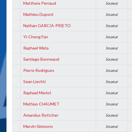
Matthew Perraud
Joueur
Mathieu Dupont
Joueur
Nathan GARCIA-PRIETO
Joueur
Yi-Cheng Fan
Joueur
Raphael Wata
Joueur
Santiago Bonneaud
Joueur
Pierre Rodrigues
Joueur
Sean Liechti
Joueur
Raphael Meriot
Joueur
Mathias CHAUMET
Joueur
Amandus Rottcher
Joueur
Marvin Simmons
Joueur