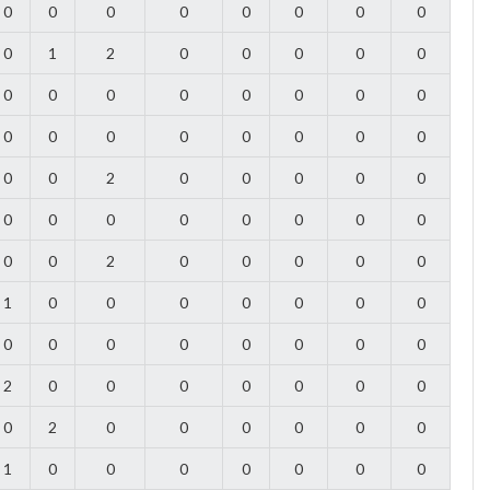
0
0
0
0
0
0
0
0
0
1
2
0
0
0
0
0
0
0
0
0
0
0
0
0
0
0
0
0
0
0
0
0
0
0
2
0
0
0
0
0
0
0
0
0
0
0
0
0
0
0
2
0
0
0
0
0
1
0
0
0
0
0
0
0
0
0
0
0
0
0
0
0
2
0
0
0
0
0
0
0
0
2
0
0
0
0
0
0
1
0
0
0
0
0
0
0