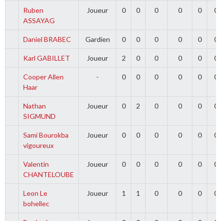
Ruben
Joueur
0
0
0
0
0
0
ASSAYAG
Daniel BRABEC
Gardien
0
0
0
0
0
0
Karl GABILLET
Joueur
2
0
0
0
0
0
Cooper Allen
-
0
0
0
0
0
0
Haar
Nathan
Joueur
0
2
0
0
0
0
SIGMUND
Sami Bourokba
Joueur
0
0
0
0
0
0
vigoureux
Valentin
Joueur
0
0
0
0
0
0
CHANTELOUBE
Leon Le
Joueur
1
1
0
0
0
0
bohellec