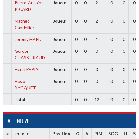
Pierre-Antoine
Joueur
0
0
2
0
0
0
PICARD
Matheo
Joueur
0
0
2
0
0
0
Candellier
Jeremy HARD
Joueur
0
0
4
0
0
0
Gordon
Joueur
0
0
0
0
0
0
CHASSERIAUD
Henri PEPIN
Joueur
0
0
0
0
0
0
Hugo
Joueur
0
0
0
0
0
0
BACQUET
Total
0
0
12
0
0
0
VILLENEUVE
#
Joueur
Position
G
A
PIM
SOG
H
SA