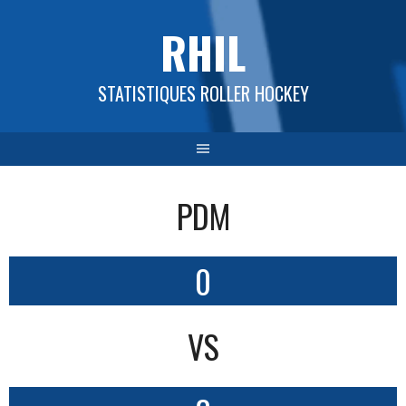
Aller
RHIL
au
contenu
STATISTIQUES ROLLER HOCKEY
PDM
0
VS