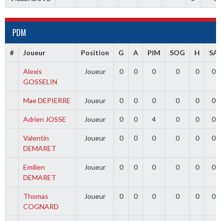
PDM
#
Joueur
Position
G
A
PIM
SOG
H
SA
Alexis
Joueur
0
0
0
0
0
0
GOSSELIN
Mae DEPIERRE
Joueur
0
0
0
0
0
0
Adrien JOSSE
Joueur
0
0
4
0
0
0
Valentin
Joueur
0
0
0
0
0
0
DEMARET
Emilien
Joueur
0
0
0
0
0
0
DEMARET
Thomas
Joueur
0
0
0
0
0
0
COGNARD