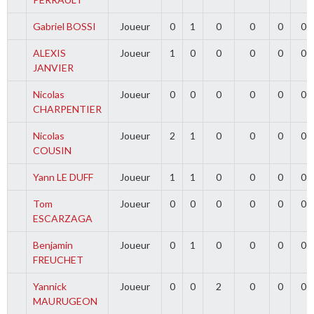
Gabriel BOSSI
Joueur
0
1
0
0
0
0
ALEXIS
Joueur
1
0
0
0
0
0
JANVIER
Nicolas
Joueur
0
0
0
0
0
0
CHARPENTIER
Nicolas
Joueur
2
1
0
0
0
0
COUSIN
Yann LE DUFF
Joueur
1
1
0
0
0
0
Tom
Joueur
0
0
0
0
0
0
ESCARZAGA
Benjamin
Joueur
0
1
0
0
0
0
FREUCHET
Yannick
Joueur
0
0
2
0
0
0
MAURUGEON