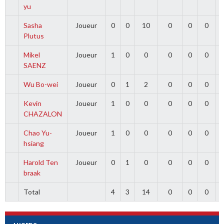
yu
Sasha
Joueur
0
0
10
0
0
0
Plutus
Mikel
Joueur
1
0
0
0
0
0
SAENZ
Wu Bo-wei
Joueur
0
1
2
0
0
0
Kevin
Joueur
1
0
0
0
0
0
CHAZALON
Chao Yu-
Joueur
1
0
0
0
0
0
hsiang
Harold Ten
Joueur
0
1
0
0
0
0
braak
Total
4
3
14
0
0
0