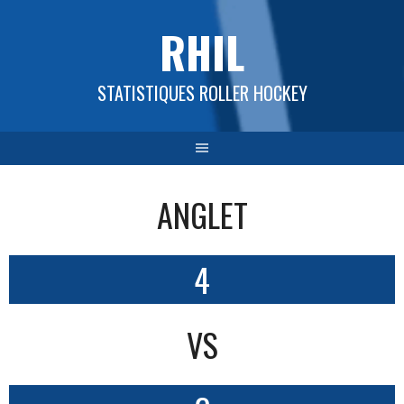
Aller
RHIL
au
contenu
STATISTIQUES ROLLER HOCKEY
ANGLET
4
VS