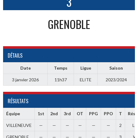
3
GRENOBLE
DÉTAILS
Date
Temps
Ligue
Saison
3 janvier 2026
11h37
ELITE
2023/2024
RÉSULTATS
Équipe
1st
2nd
3rd
OT
PPG
PPO
T
Résu
VILLENEUVE
—
—
—
—
—
—
2
Lo
GRENOBLE
—
—
—
—
—
—
3
W