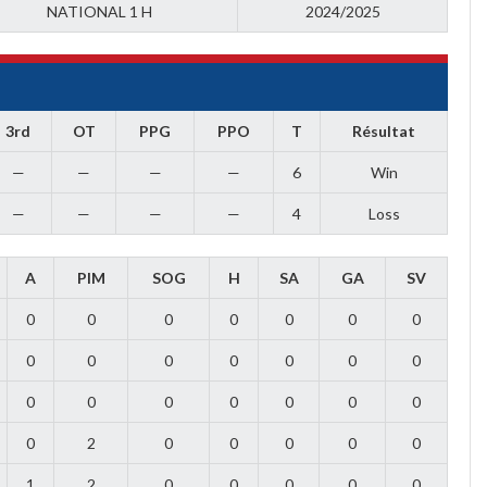
NATIONAL 1 H
2024/2025
3rd
OT
PPG
PPO
T
Résultat
—
—
—
—
6
Win
—
—
—
—
4
Loss
A
PIM
SOG
H
SA
GA
SV
0
0
0
0
0
0
0
0
0
0
0
0
0
0
0
0
0
0
0
0
0
0
2
0
0
0
0
0
1
2
0
0
0
0
0