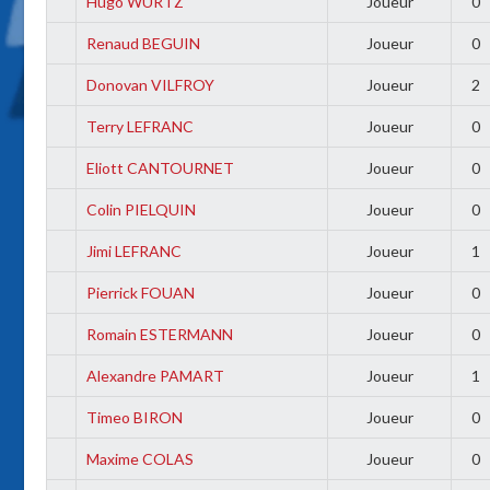
Hugo WURTZ
Joueur
0
Renaud BEGUIN
Joueur
0
Donovan VILFROY
Joueur
2
Terry LEFRANC
Joueur
0
Eliott CANTOURNET
Joueur
0
Colin PIELQUIN
Joueur
0
Jimi LEFRANC
Joueur
1
Pierrick FOUAN
Joueur
0
Romain ESTERMANN
Joueur
0
Alexandre PAMART
Joueur
1
Timeo BIRON
Joueur
0
Maxime COLAS
Joueur
0