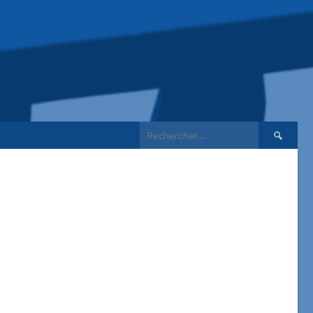
Rechercher 