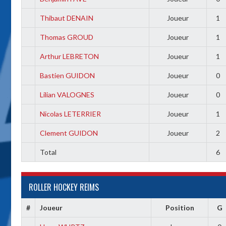
Thibaut DENAIN
Joueur
1
Thomas GROUD
Joueur
1
Arthur LEBRETON
Joueur
1
Bastien GUIDON
Joueur
0
Lilian VALOGNES
Joueur
0
Nicolas LETERRIER
Joueur
1
Clement GUIDON
Joueur
2
Total
6
ROLLER HOCKEY REIMS
#
Joueur
Position
G