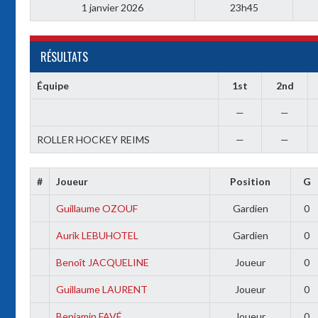
1 janvier 2026
23h45
RÉSULTATS
Équipe
1st
2nd
—
—
ROLLER HOCKEY REIMS
—
—
#
Joueur
Position
G
Guillaume OZOUF
Gardien
0
Aurik LEBUHOTEL
Gardien
0
Benoît JACQUELINE
Joueur
0
Guillaume LAURENT
Joueur
0
Benjamin FAVÉ
Joueur
0